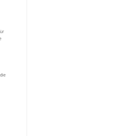
für
e
die